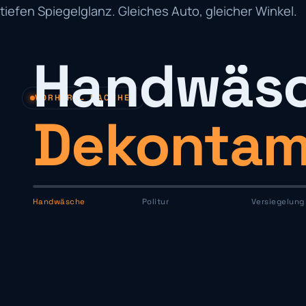
tiefen Spiegelglanz. Gleiches Auto, gleicher Winkel.
Handwäsc
VORHER → NACHHER
Dekontam
Handwäsche
Politur
Versiegelung