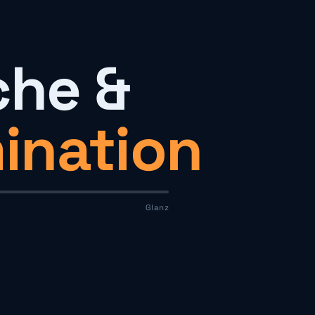
he &
ination
Glanz