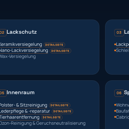
Lackschutz
L
02
03
Keramikversiegelung
Lackpo
DETAILSEITE
Nano-Lackversiegelung
Schlei
DETAILSEITE
Wax-Versiegelung
Innenraum
S
05
06
Polster- & Sitzreinigung
Wohnw
DETAILSEITE
Lederpflege & -reparatur
Baufa
DETAILSEITE
Tierhaarentfernung
Cabri
DETAILSEITE
Ozon-Reinigung & Geruchsneutralisierung