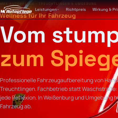
MK AUTOPFLEGE · TREUCHTLINGEN & UMGEBUNG
Leistungen
Richtpreis
Wirkung & Pri
Wellness für Ihr Fahrzeug
Vom stump
zum Spiege
Professionelle Fahrzeugaufbereitung von Hand
Treuchtlingen. Fachbetrieb statt Waschstraße: 
jede Reflexion. In Weißenburg und Umgebung ho
Fahrzeug ab.