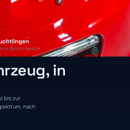
uchtlingen
ON ALTMÜHLFRANKEN
hrzeug, in
 bis zur
spektrum, nach