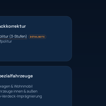
ackkorrektur
litur (3-Stufen)
DETAILSEITE
fpolitur
pezialfahrzeuge
agen & Wohnmobil
hrzeuge innen & außen
o-Verdeck-Imprägnierung