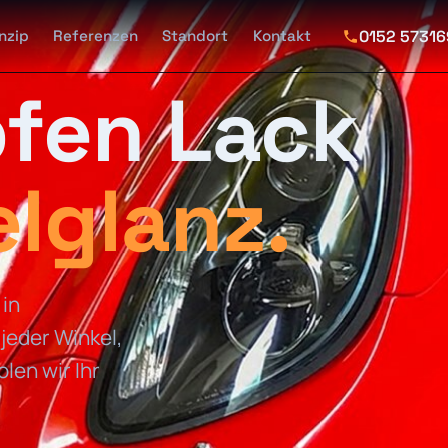
0152 5731
nzip
Referenzen
Standort
Kontakt
fen Lack
lglanz.
 in
jeder Winkel,
len wir Ihr