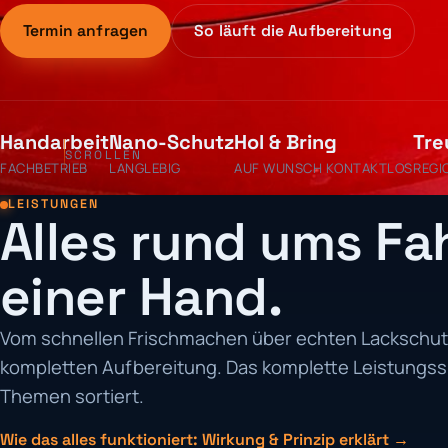
Termin anfragen
So läuft die Aufbereitung
Handarbeit
Nano-Schutz
Hol & Bring
Tre
SCROLLEN
FACHBETRIEB
LANGLEBIG
AUF WUNSCH KONTAKTLOS
REGI
LEISTUNGEN
Alles rund ums Fa
einer Hand.
Vom schnellen Frischmachen über echten Lackschutz
kompletten Aufbereitung. Das komplette Leistungs
Themen sortiert.
Wie das alles funktioniert: Wirkung & Prinzip erklärt →