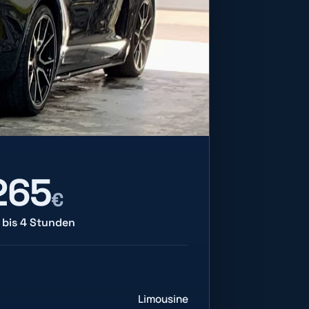
265
€
bis
4
Stunden
Limousine