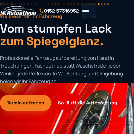
MK AUTOPFLEGE · TREUCHTLINGEN & UMGEBUNG
0152 57316952
Wellness für Ihr Fahrzeug
Vom stumpfen Lack
zum Spiegelglanz.
Professionelle Fahrzeugaufbereitung von Hand in
Treuchtlingen. Fachbetrieb statt Waschstraße: jeder
Winkel, jede Reflexion. In Weißenburg und Umgebung
holen wir Ihr Fahrzeug ab.
Termin anfragen
So läuft die Aufbereitung