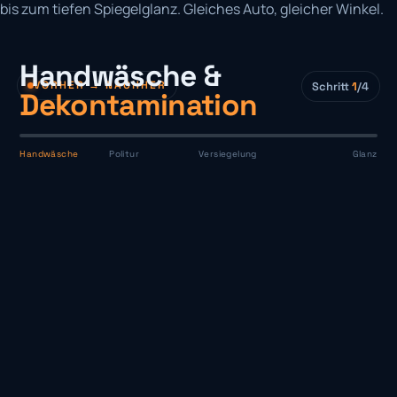
bis zum tiefen Spiegelglanz. Gleiches Auto, gleicher Winkel.
Handwäsche &
VORHER → NACHHER
Schritt
1
/4
Dekontamination
Handwäsche
Politur
Versiegelung
Glanz