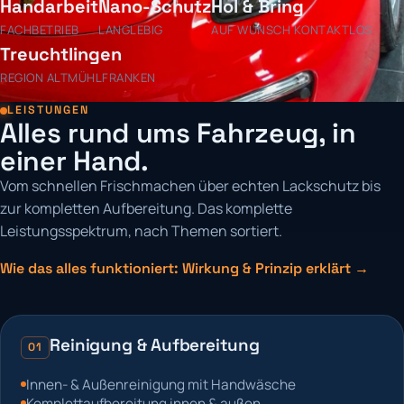
Handarbeit
Nano-Schutz
Hol & Bring
FACHBETRIEB
LANGLEBIG
AUF WUNSCH KONTAKTLOS
Treuchtlingen
REGION ALTMÜHLFRANKEN
LEISTUNGEN
Alles rund ums Fahrzeug, in
einer Hand.
Vom schnellen Frischmachen über echten Lackschutz bis
zur kompletten Aufbereitung. Das komplette
Leistungsspektrum, nach Themen sortiert.
Wie das alles funktioniert: Wirkung & Prinzip erklärt →
Reinigung & Aufbereitung
01
Innen- & Außenreinigung mit Handwäsche
Komplettaufbereitung innen & außen