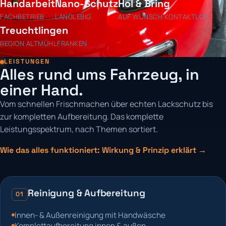
Handarbeit
Nano-Schutz
Hol & Bring
FACHBETRIEB
LANGLEBIG
AUF WUNSCH KONTAKTLOS
Treuchtlingen
REGION ALTMÜHLFRANKEN
LEISTUNGEN
Alles rund ums Fahrzeug, in
einer Hand.
Vom schnellen Frischmachen über echten Lackschutz bis
zur kompletten Aufbereitung. Das komplette
Leistungsspektrum, nach Themen sortiert.
Wie das alles funktioniert: Wirkung & Prinzip erklärt →
Reinigung & Aufbereitung
01
Innen- & Außenreinigung mit Handwäsche
Komplettaufbereitung innen & außen