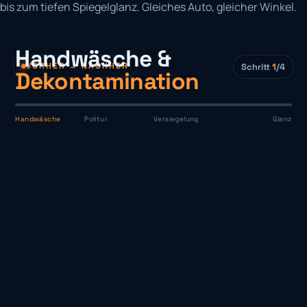
bis zum tiefen Spiegelglanz. Gleiches Auto, gleicher Winkel.
Handwäsche &
VORHER → NACHHER
Schritt
1
/4
Dekontamination
Handwäsche
Politur
Versiegelung
Glanz