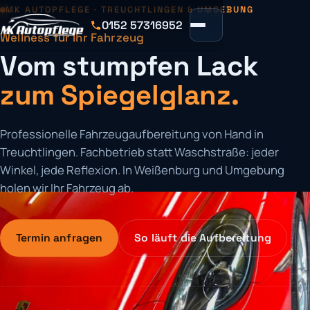
MK AUTOPFLEGE · TREUCHTLINGEN & UMGEBUNG
0152 57316952
Wellness für Ihr Fahrzeug
Vom stumpfen Lack
zum Spiegelglanz.
Professionelle Fahrzeugaufbereitung von Hand in
Treuchtlingen. Fachbetrieb statt Waschstraße: jeder
Winkel, jede Reflexion. In Weißenburg und Umgebung
holen wir Ihr Fahrzeug ab.
Termin anfragen
So läuft die Aufbereitung