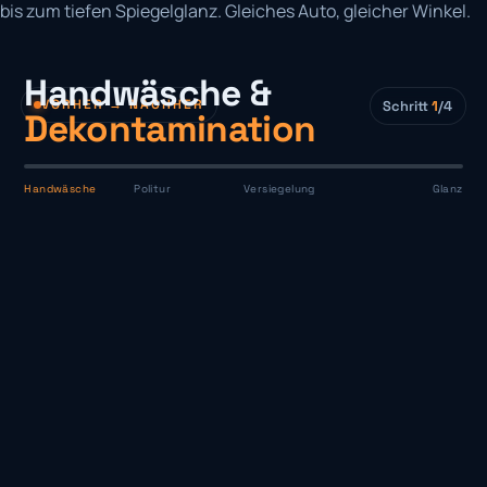
bis zum tiefen Spiegelglanz. Gleiches Auto, gleicher Winkel.
Handwäsche &
VORHER → NACHHER
Schritt
1
/4
Dekontamination
Handwäsche
Politur
Versiegelung
Glanz