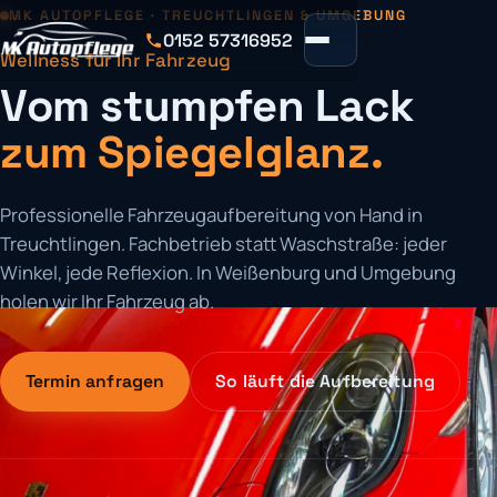
MK AUTOPFLEGE · TREUCHTLINGEN & UMGEBUNG
0152 57316952
Wellness für Ihr Fahrzeug
Vom stumpfen Lack
zum Spiegelglanz.
Professionelle Fahrzeugaufbereitung von Hand in
Treuchtlingen. Fachbetrieb statt Waschstraße: jeder
Winkel, jede Reflexion. In Weißenburg und Umgebung
holen wir Ihr Fahrzeug ab.
Termin anfragen
So läuft die Aufbereitung